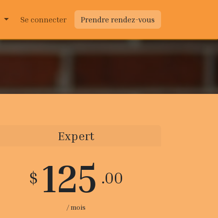
s
tacts
Se connecter
Prendre rendez-vous
Expert
125
$
.00
/ mois